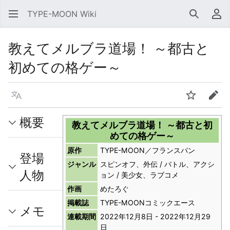
TYPE-MOON Wiki
検索
利
教えてメルブラ道場！ ～都古と
初めての格ゲー～
言語
ウォッチ
編集
概要
教えてメルブラ道場！ ～都古と初
めての格ゲー～
原作
TYPE-MOON／フランスパン
登場
ジャンル
スピンオフ、外伝 / バトル、アクシ
人物
ョン / 美少女、ラブコメ
作画
めたろぐ
掲載誌
TYPE-MOONコミックエース
メモ
連載期間
2022年12月8日 - 2022年12月29
日