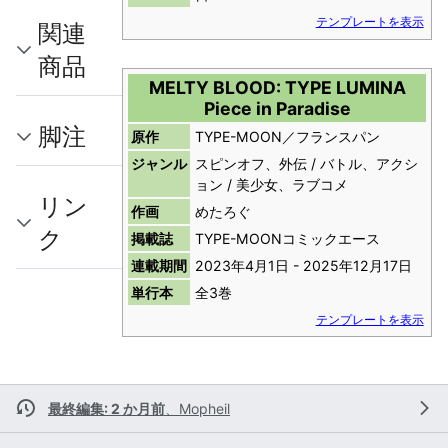
テンプレートを表示
関連
商品
MELTY BLOOD: TYPE LUMINA
Piece in Paradise
脚注
原作
TYPE-MOON／フランスパン
ジャンル
スピンオフ、外伝 / バトル、アクシ
ョン / 美少女、ラブコメ
リン
作画
めたろぐ
ク
掲載誌
TYPE-MOONコミックエース
連載期間
2023年4月1日 - 2025年12月17日
単行本
全3巻
テンプレートを表示
最終編集: 2 か月前
、
Mopheil