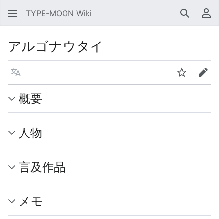
TYPE-MOON Wiki
検索
利
アルゴナウタイ
言語
ウォッチ
編集
概要
人物
言及作品
メモ