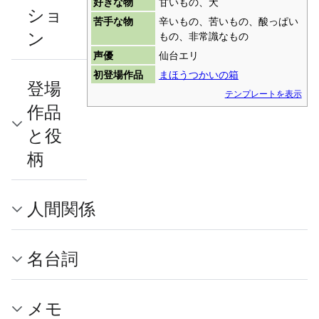
好きな物
甘いもの、犬
ショ
苦手な物
辛いもの、苦いもの、酸っぱい
ン
もの、非常識なもの
声優
仙台エリ
初登場作品
まほうつかいの箱
登場
テンプレートを表示
作品
と役
柄
人間関係
名台詞
メモ