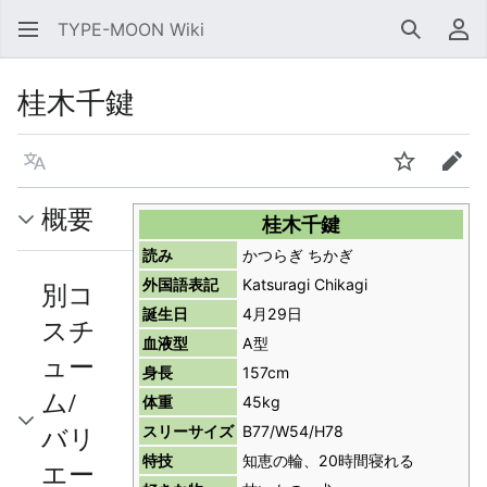
TYPE-MOON Wiki
検索
利
桂木千鍵
言語
ウォッチ
編集
概要
桂木千鍵
読み
かつらぎ ちかぎ
外国語表記
Katsuragi Chikagi
別コ
誕生日
4月29日
スチ
血液型
A型
ュー
身長
157cm
ム/
体重
45kg
バリ
スリーサイズ
B77/W54/H78
特技
知恵の輪、20時間寝れる
エー