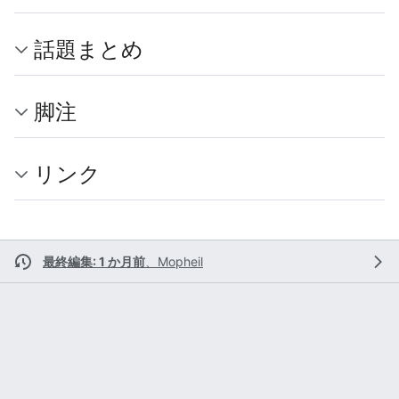
話題まとめ
脚注
リンク
最終編集: 1 か月前
、
Mopheil