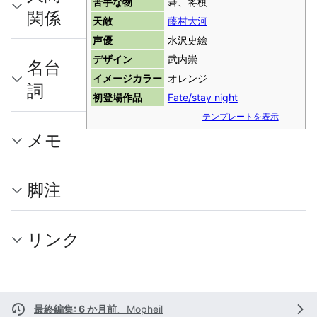
苦手な物
碁、将棋
関係
天敵
藤村大河
声優
水沢史絵
デザイン
武内崇
名台
イメージカラー
オレンジ
詞
初登場作品
Fate/stay night
テンプレートを表示
メモ
脚注
リンク
最終編集: 6 か月前
、
Mopheil