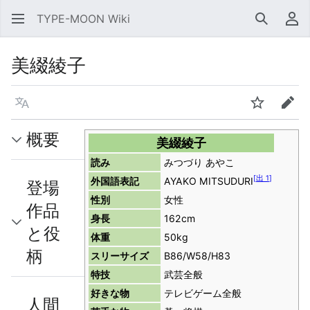
TYPE-MOON Wiki
検索
利
美綴綾子
言語
ウォッチ
編集
概要
美綴綾子
読み
みつづり あやこ
[
出 1
]
外国語表記
AYAKO MITSUDURI
登場
性別
女性
作品
身長
162cm
と役
体重
50kg
柄
スリーサイズ
B86/W58/H83
特技
武芸全般
好きな物
テレビゲーム全般
人間