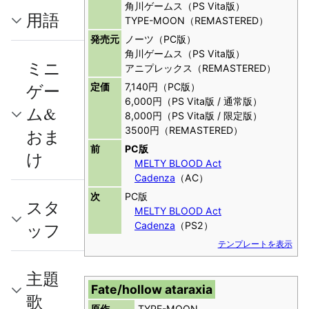
角川ゲームス（PS Vita版）
用語
TYPE-MOON（REMASTERED）
発売元
ノーツ（PC版）
角川ゲームス（PS Vita版）
ミニ
アニプレックス（REMASTERED）
ゲー
定価
7,140円（PC版）
6,000円（PS Vita版 / 通常版）
ム&
8,000円（PS Vita版 / 限定版）
3500円（REMASTERED）
おま
前
PC版
け
MELTY BLOOD Act
Cadenza
（AC）
次
PC版
スタ
MELTY BLOOD Act
Cadenza
（PS2）
ッフ
テンプレートを表示
主題
Fate/hollow ataraxia
歌
原作
TYPE-MOON