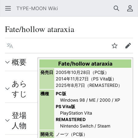
TYPE-MOON Wiki
検索
利
Fate/hollow ataraxia
言語
ウォッチ
編集
概要
Fate/hollow ataraxia
発売日
2005年10月28日（PC版）
2014年11月27日（PS Vita版）
あら
2025年8月7日（REMASTERED）
すじ
機種
PC版
Windows 98 / ME / 2000 / XP
PS Vita版
PlayStation Vita
登場
REMASTERED
人物
Nintendo Switch / Steam
開発元
ノーツ（PC版）