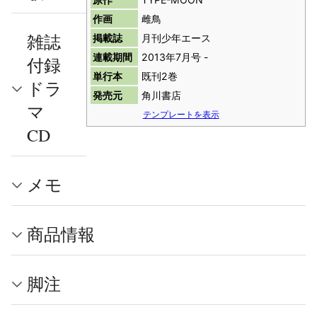
作画
雌鳥
雑誌
掲載誌
月刊少年エース
連載期間
2013年7月号 -
付録
単行本
既刊2巻
ドラ
発売元
角川書店
マ
テンプレートを表示
CD
メモ
商品情報
脚注