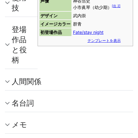
声優
神谷浩史
技
[
出 2
]
小市眞琴（幼少期）
デザイン
武内崇
イメージカラー
群青
登場
初登場作品
Fate/stay night
作品
テンプレートを表示
と役
柄
人間関係
名台詞
メモ