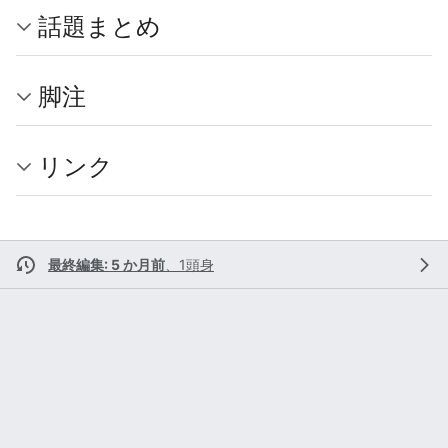
話題まとめ
脚注
リンク
最終編集: 5 か月前
、
1頭身