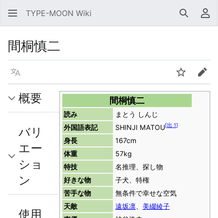
TYPE-MOON Wiki
検索
利
間桐慎二
言語
ウォッチ
編集
概要
間桐慎二
読み
まとう しんじ
[
出 1
]
外国語表記
SHINJI MATOU
バリ
身長
167cm
エー
体重
57kg
ショ
特技
名推理、探し物
ン
好きな物
子犬、特権
苦手な物
無条件で幸せな空気
天敵
遠坂凛
、
美綴綾子
使用