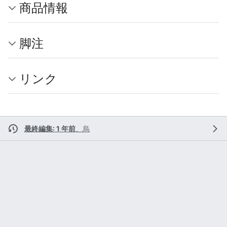
商品情報
脚注
リンク
最終編集: 1 年前
、
烏