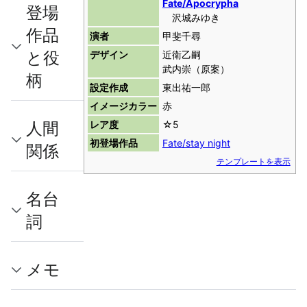
Fate/Apocrypha
登場
沢城みゆき
作品
演者
甲斐千尋
と役
デザイン
近衛乙嗣
武内崇（原案）
柄
設定作成
東出祐一郎
イメージカラー
赤
人間
レア度
☆5
初登場作品
Fate/stay night
関係
テンプレートを表示
名台
詞
メモ