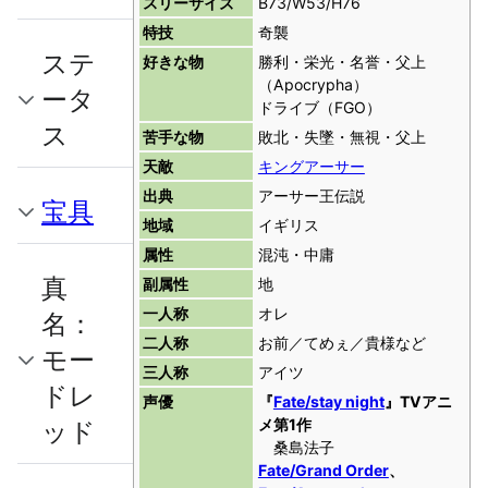
スリーサイズ
B73/W53/H76
特技
奇襲
ステ
好きな物
勝利・栄光・名誉・父上
（Apocrypha）
ータ
ドライブ（FGO）
ス
苦手な物
敗北・失墜・無視・父上
天敵
キングアーサー
出典
アーサー王伝説
宝具
地域
イギリス
属性
混沌・中庸
真
副属性
地
一人称
オレ
名：
二人称
お前／てめぇ／貴様など
モー
三人称
アイツ
ドレ
声優
『
Fate/stay night
』TVアニ
ッド
メ第1作
桑島法子
Fate/Grand Order
、