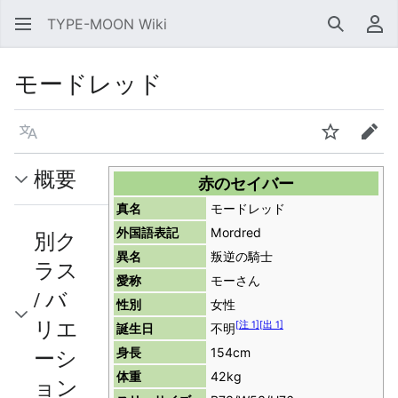
TYPE-MOON Wiki
検索
利
モードレッド
言語
ウォッチ
編集
概要
赤のセイバー
真名
モードレッド
外国語表記
Mordred
別ク
異名
叛逆の騎士
ラス
愛称
モーさん
/ バ
性別
女性
リエ
[
注 1
]
[
出 1
]
誕生日
不明
ーシ
身長
154cm
体重
42kg
ョン