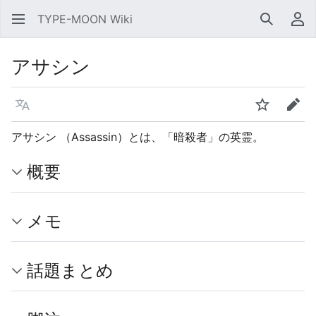
TYPE-MOON Wiki
検索
利
アサシン
言語
ウォッチ
編集
アサシン （Assassin）とは、「暗殺者」の英霊。
概要
メモ
話題まとめ