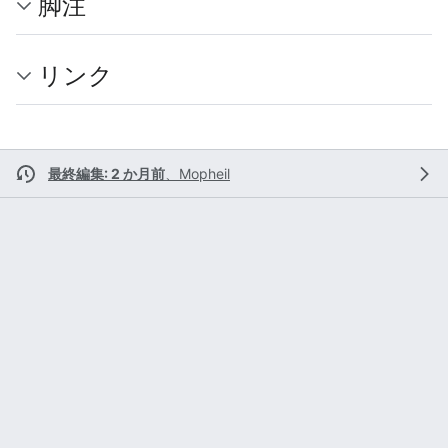
脚注
リンク
最終編集: 2 か月前
、
Mopheil