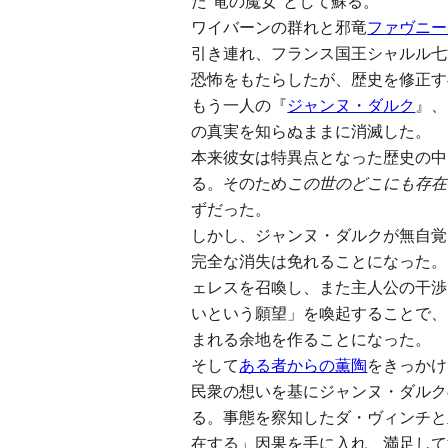
た“竜の魔女”として蘇る。
ワイバーンの群れと邪竜
ファヴニー
引き連れ、フランス国王シャルル七
恐怖をもたらしたが、歴史を修正す
もう一人の『
ジャンヌ・ダルク
』、
の真実を知らぬままに消滅した。
本来彼女は特異点となった歴史の中
る。そのため
この世のどこにも存在
ずだった。
しかし、ジャンヌ・ダルクが無自覚
完全な消失は免れることになった。
ェレスを召喚し、また主人公の干渉
いという願望」を喚起することで、
まれる余地を作ることになった。
そして
ある者からの薫陶
をきっかけ
民衆の想いを基にジャンヌ・ダルク
る。事態を察知したダ・ヴィンチと
在する」因果を手に入れ、満足して