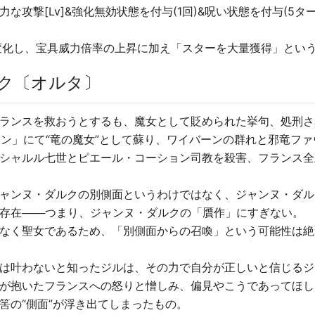
な攻撃[Lv]&強化無効状態を付与(1回)&呪い状態を付与(5
変化し、宝具威力倍率の上昇に加え「スターを大量獲得」とい
ク〔オルタ〕
ランスを救おうとするも、魔女として貶められた挙句、処刑さ
レアン」にて“竜の魔女”として蘇り、ワイバーンの群れと邪竜フ
シャルル七世とピエール・コーション司教を殺害、フランス全
ャンヌ・ダルクの別側面というわけではなく、ジャンヌ・ダル
存在───つまり、ジャンヌ・ダルクの「贋作」にすぎない。
なく聖女であるため、「別側面からの召喚」という可能性は絶
は叶わないと知ったジルは、その力で自分が正しいと信じるジ
が抱いたフランスへの怒りと憎しみ、偏見やこうであってほし
筈の“側面”が浮き出てしまったもの。