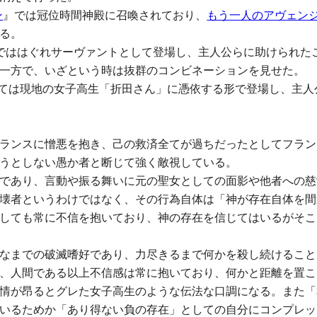
ン
』では冠位時間神殿に召喚されており、
もう一人のアヴェン
る。
でははぐれサーヴァントとして登場し、主人公らに助けられた
一方で、いざという時は抜群のコンビネーションを見せた。
ては現地の女子高生「折田さん」に憑依する形で登場し、主人
ランスに憎悪を抱き、己の救済全てが過ちだったとしてフラン
うとしない愚か者と断じて強く敵視している。
であり、言動や振る舞いに元の聖女としての面影や他者への慈
壊者というわけではなく、その行為自体は「神が存在自体を間
しても常に不信を抱いており、神の存在を信じてはいるがそこ
なまでの破滅嗜好であり、力尽きるまで何かを殺し続けること
、人間である以上不信感は常に抱いており、何かと距離を置こ
情が昂るとグレた女子高生のような伝法な口調になる。また「
いるためか「あり得ない負の存在」としての自分にコンプレッ