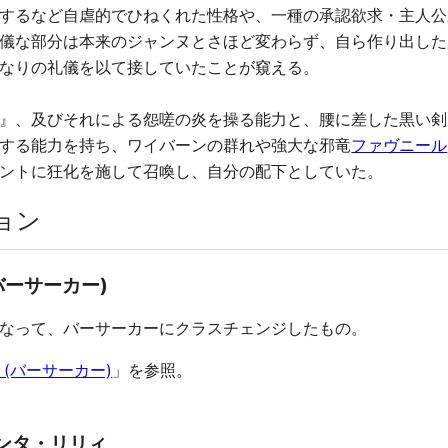
するなど自虐的でひねくれた性格や、一種の承認欲求・主人公
儀な部分は本来のジャンヌとさほど変わらず、自ら作り出した
なりの礼儀を以て接していたことが窺える。
』、及びそれによる怨嗟の炎を操る能力と、腰に差した黒い剣
する能力を持ち、ワイバーンの群れや強大な邪竜
ファヴニール
ントに狂化を施して召喚し、自分の配下としていた。
ョン
バーサーカー)
なって、バーサーカーにクラスチェンジしたもの。
(バーサーカー)
」を参照。
ンタ・リリィ