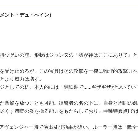
メント・デュ・ヘイン）
持つ呪いの旗。形状はジャンヌの『我が神はここにありて』と
を受け止めるが、この宝具はその攻撃を一律に物理的攻撃力へ
とより威力は増す。
ジとしての杭。本人的には「鋼鉄製で……ギザギザがついてい
た業焔を放つことも可能。復讐者の名の下に、自身と周囲の怨
尽くす怨嗟の炎を操る能力をもたらしており、亜種特異点Ⅰで
ラー時とアヴェンジャー時で演出及び効果が違い、ルーラー時は「敵全