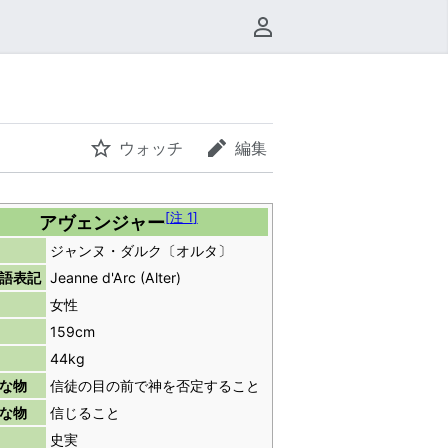
利用者メニュー
ウォッチ
編集
[
注 1
]
アヴェンジャー
ジャンヌ・ダルク〔オルタ〕
語表記
Jeanne d'Arc (Alter)
女性
159cm
44kg
な物
信徒の目の前で神を否定すること
な物
信じること
史実