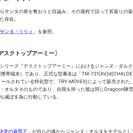
らサンタの座を奪おうと目論み、その過程で誤って若返りの薬
た存在。
サンタ・リリィ
」を参照。
デスクトップアーミー〕
シリーズ『デスクトップアーミー』におけるジャンヌ・ダルク
人型携帯端末）であり、正式な型番名は「TM-731[AV]d[CHALD
リインストールされている特化型で、TRY-MOVE社によって販売された
・オルタそのものであり、自我を持った後は同じDragoon陣
ち滅ぼす為に行動している。
決意の巌窟王」
が自らの魂からジャンヌ・オルタをモデルとし