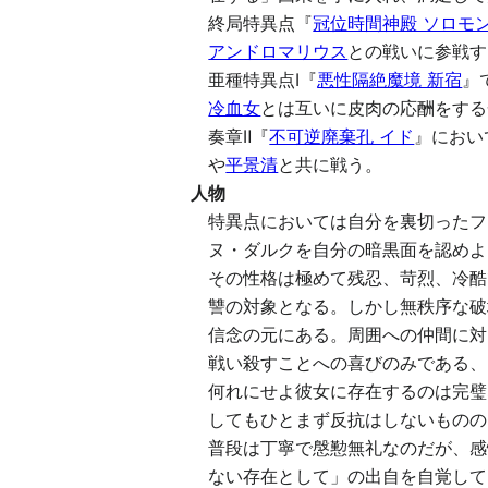
終局特異点『
冠位時間神殿 ソロモ
アンドロマリウス
との戦いに参戦す
亜種特異点Ⅰ『
悪性隔絶魔境 新宿
』
冷血女
とは互いに皮肉の応酬をする
奏章Ⅱ『
不可逆廃棄孔 イド
』におい
や
平景清
と共に戦う。
人物
特異点においては自分を裏切ったフ
ヌ・ダルクを自分の暗黒面を認めよ
その性格は極めて残忍、苛烈、冷酷
讐の対象となる。しかし無秩序な破
信念の元にある。周囲への仲間に対
戦い殺すことへの喜びのみである、
何れにせよ彼女に存在するのは完璧
してもひとまず反抗はしないものの
普段は丁寧で慇懃無礼なのだが、感
ない存在として」の出自を自覚して