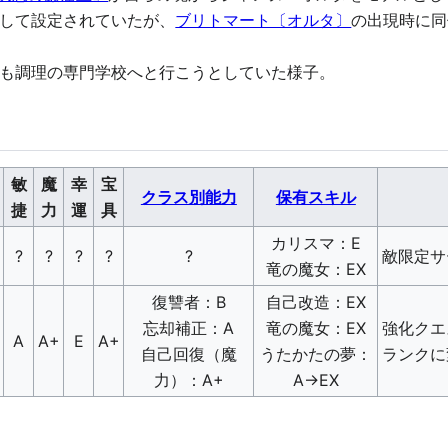
して設定されていたが、
ブリトマート〔オルタ〕
の出現時に同
も調理の専門学校へと行こうとしていた様子。
敏
魔
幸
宝
クラス別能力
保有スキル
捷
力
運
具
カリスマ：E
?
?
?
?
?
敵限定サ
竜の魔女：EX
復讐者：B
自己改造：EX
忘却補正：A
竜の魔女：EX
強化クエ
A
A+
E
A+
自己回復（魔
うたかたの夢：
ランクに
力）：A+
A→EX