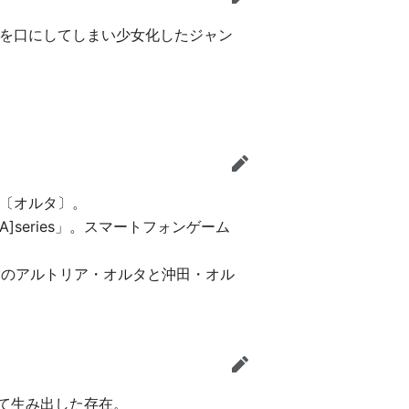
編集
を口にしてしまい少女化したジャン
編集
〔オルタ〕。
EA]series」。スマートフォンゲーム
。
営のアルトリア・オルタと沖田・オル
編集
て生み出した存在。