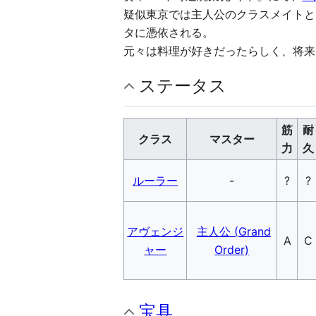
疑似東京では主人公のクラスメイトと
タに憑依される。
元々は料理が好きだったらしく、将来
ステータス
筋
耐
クラス
マスター
力
久
ルーラー
-
?
?
アヴェンジ
主人公 (Grand
A
C
ャー
Order)
宝具