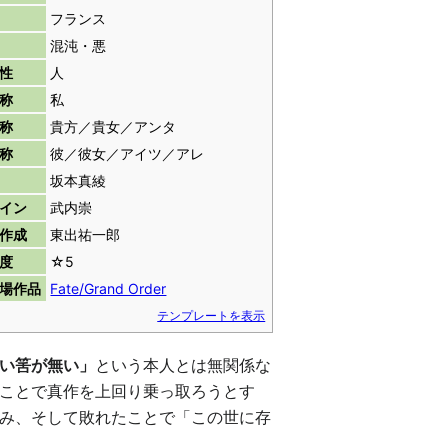
フランス
混沌・悪
性
人
称
私
称
貴方／貴女／アンタ
称
彼／彼女／アイツ／アレ
坂本真綾
イン
武内崇
作成
東出祐一郎
度
☆5
場作品
Fate/Grand Order
テンプレートを表示
い筈が無い」
という本人とは無関係な
ことで真作を上回り乗っ取ろうとす
み、そして敗れたことで「この世に存