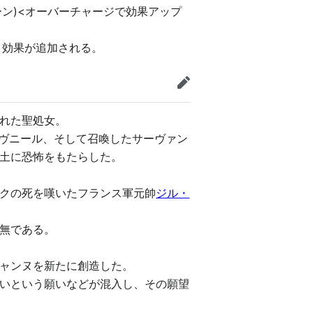
ターン)<オーバーチャージで効果アップ
う効果が追加される。
編集
れた聖処女。
ァヴニール、そして召喚したサーヴァン
土に恐怖をもたらした。
クの死を嘆いたフランス軍元帥
ジル・
無である。
ャンヌを新たに創造した。
いという願いなどが混入し、その願望