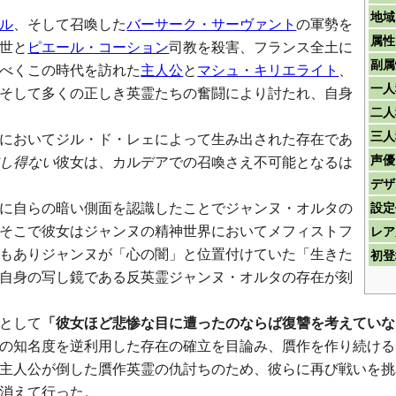
地域
ル
、そして召喚した
バーサーク・サーヴァント
の軍勢を
属性
世と
ピエール・コーション
司教を殺害、フランス全土に
副属
べくこの時代を訪れた
主人公
と
マシュ・キリエライト
、
一人
そして多くの正しき英霊たちの奮闘により討たれ、自身
二人
三人
においてジル・ド・レェによって生み出された存在であ
声優
し得ない
彼女は、カルデアでの召喚さえ不可能となるは
デザ
に自らの暗い側面を認識したことでジャンヌ・オルタの
設定
そこで彼女はジャンヌの精神世界においてメフィストフ
レア
もありジャンヌが「心の闇」と位置付けていた「生きた
初登
自身の写し鏡である反英霊ジャンヌ・オルタの存在が刻
として
「彼女ほど悲惨な目に遭ったのならば復讐を考えていな
の知名度を逆利用した存在の確立を目論み、贋作を作り続ける
主人公が倒した贋作英霊の仇討ちのため、彼らに再び戦いを挑
消えて行った。