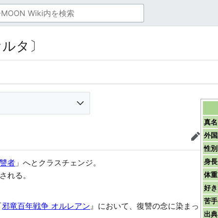
オルタ〕
真名
外国
編集
性別
身長
讐者
」へとクラスチェンジ。
される。
体重
好き
苦手
『
邪竜百年戦争 オルレアン
』において、復讐の念に染まっ
出典