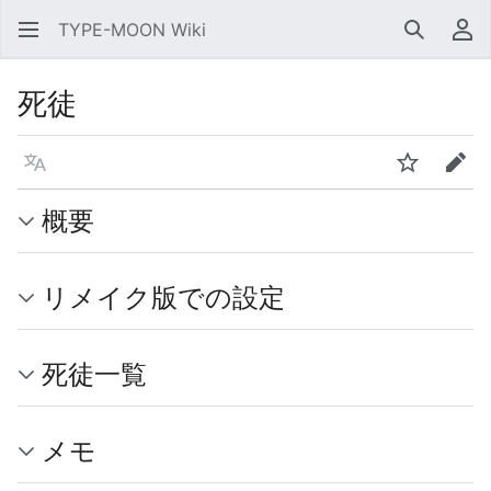
TYPE-MOON Wiki
検索
利
死徒
言語
ウォッチ
編集
概要
リメイク版での設定
死徒一覧
メモ