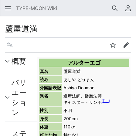
TYPE-MOON Wiki
検索
利
蘆屋道満
言語
ウォッチ
編集
概要
アルターエゴ
真名
蘆屋道満
読み
あしや どうまん
バリ
外国語表記
Ashiya Douman
エー
異名
道摩法師、播磨法師
ショ
[
注 1
]
キャスター・リンボ
ン
性別
不明
身長
200cm
体重
110kg
ステ
好きな物
特になし