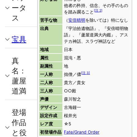
他者の矜持、信念、その手のもの
ータ
[
注 2
]
を踏み躙ること
ス
苦手な物
（
安倍晴明
を除いては）特になし
出典
『宇治拾遺物語』、『安倍晴明物
語』、『蘆屋道満大内鑑』、アス
宝具
テカ神話、スラヴ神話など
地域
日本
属性
混沌・悪
真
副属性
地
名：
[
注 3
]
一人称
拙僧／儂
蘆屋
二人称
貴方／貴女
道満
三人称
○○殿
声優
森川智之
デザイン
古海鐘一
登場
設定作成
桜井光
作品
レア度
☆5
と役
初登場作品
Fate/Grand Order